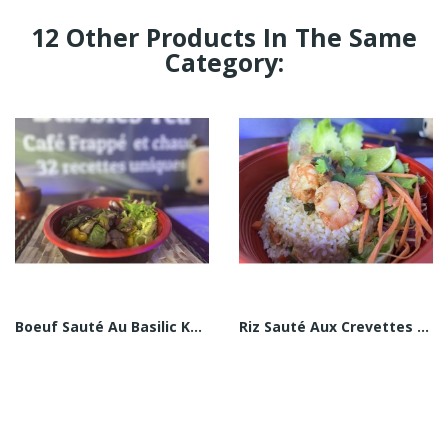
12 Other Products In The Same
Category:
Boeuf Sauté Au Basilic Kapao (Pad Kra Pao Neua)
Riz Sauté Aux Crevettes (Khao Pad Koong)