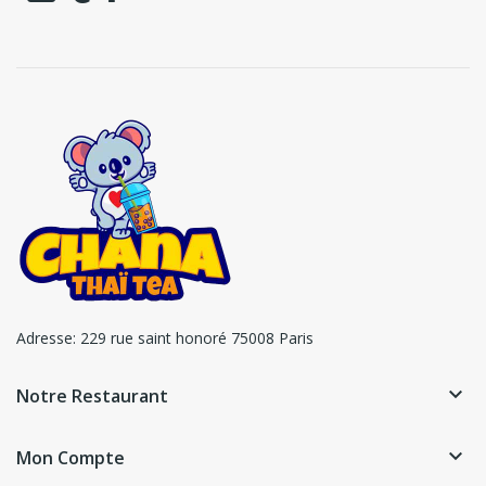
Adresse:
229 rue saint honoré 75008 Paris
keyboard_arrow_down
Notre Restaurant
keyboard_arrow_down
Mon Compte