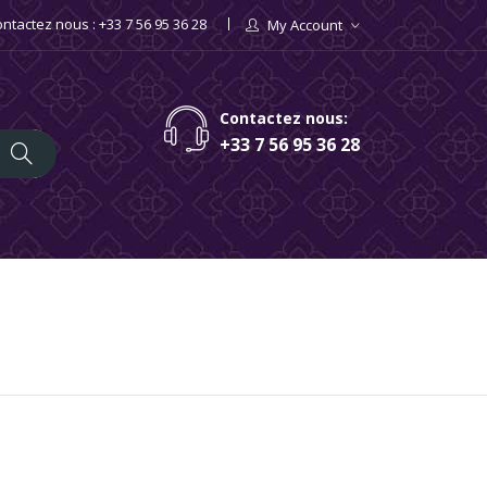
ntactez nous : +33 7 56 95 36 28
My Account
×
×
×
Contactez nous:
+33 7 56 95 36 28
iste