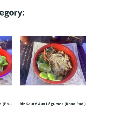
egory:
Poulet Sauté Au Basilic Kapao (Pad Kra Pao Kai)
Riz Sauté Aux Légumes (Khao Pad )