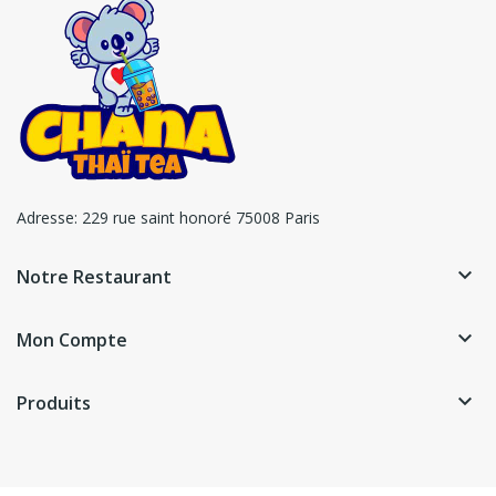
Adresse:
229 rue saint honoré 75008 Paris
keyboard_arrow_down
Notre Restaurant
keyboard_arrow_down
Mon Compte
keyboard_arrow_down
Produits