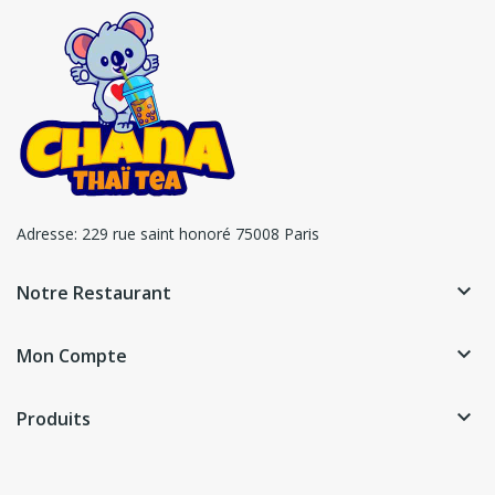
Adresse:
229 rue saint honoré 75008 Paris
keyboard_arrow_down
Notre Restaurant
keyboard_arrow_down
Mon Compte
keyboard_arrow_down
Produits