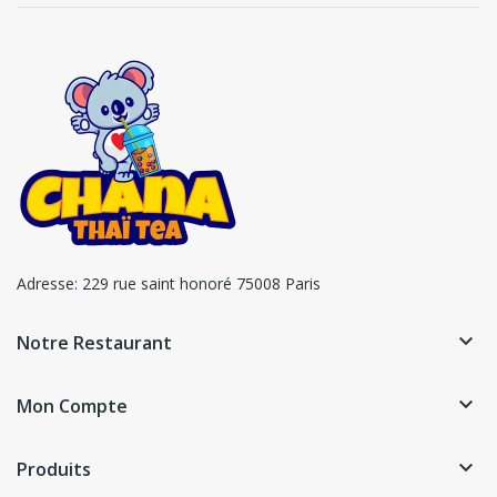
Adresse:
229 rue saint honoré 75008 Paris
keyboard_arrow_down
Notre Restaurant
keyboard_arrow_down
Mon Compte
keyboard_arrow_down
Produits