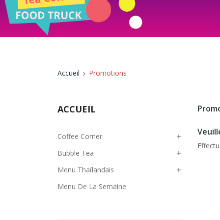
Accueil
Promotions
ACCUEIL
Promo
Veuil
Coffee Corner

Effect
Bubble Tea

Menu Thaïlandais

Menu De La Semaine