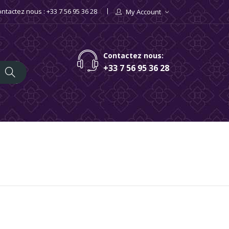
ntactez nous : +33 7 56 95 36 28
My Account
×
×
×
Contactez nous:
+33 7 56 95 36 28
iste