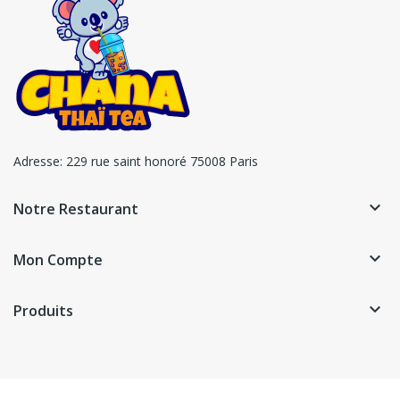
Adresse:
229 rue saint honoré 75008 Paris
keyboard_arrow_down
Notre Restaurant
keyboard_arrow_down
Mon Compte
keyboard_arrow_down
Produits