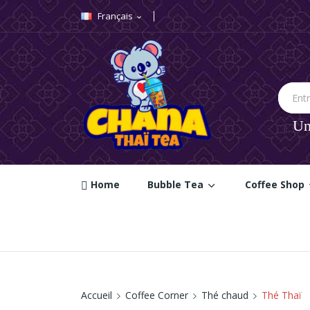
Français
expand_more
A
((
C
Vou
((la
Un
Home
Bubble Tea
Coffee Shop
Accueil
Coffee Corner
Thé chaud
Thé Thaï