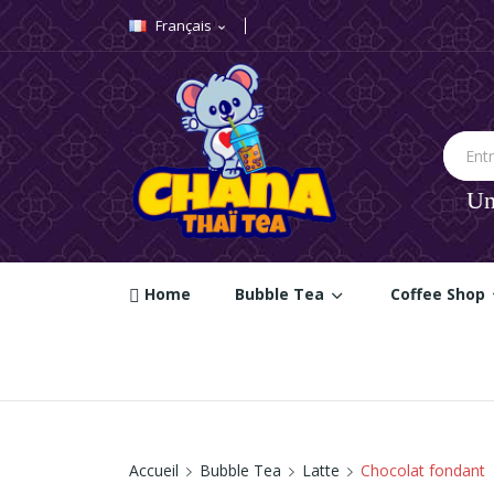
Français
expand_more
A
C
C
Vou
add_circle_outline
Nom
Un
Home
Bubble Tea
Coffee Shop
Accueil
Bubble Tea
Latte
Chocolat fondant