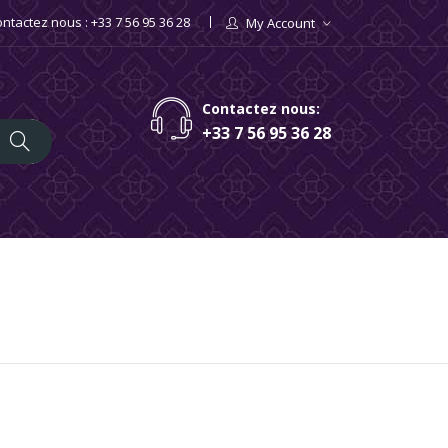
ntactez nous : +33 7 56 95 36 28
My Account
×
×
×
Contactez nous:
+33 7 56 95 36 28
iste