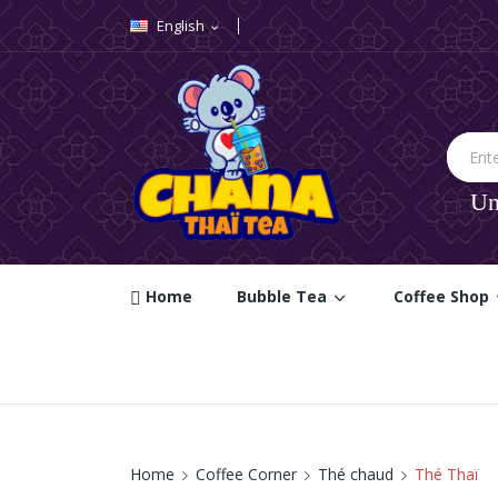
English
expand_more
A
((
S
You
((la
Un
Home
Bubble Tea
Coffee Shop
Home
Coffee Corner
Thé chaud
Thé Thaï