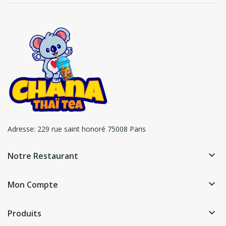
Adresse:
229 rue saint honoré 75008 Paris
keyboard_arrow_down
Notre Restaurant
keyboard_arrow_down
Mon Compte
keyboard_arrow_down
Produits